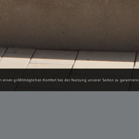
en einen größtmöglichen Komfort bei der Nutzung unserer Seiten zu garantiere
SEETERRASSE AM ANLAGENSEE TÜBINGEN
ein in der Umgestaltung des Südlichen Stadtzentrums von Tübingen und 
iefgarage für Autos sowie die Frei- und Parkanlagen mit Bahnhofsallee,
 die Seeterrasse mit dem Café am See. Wichtiges Ziel war, den Anlagenpa