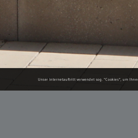
Unser Internetauftritt verwendet sog. "Cookies", um Ihn
NEUBAU WASSERSPIEL AUF DER 
Der Umbau des Europaplatzes ist der zentrale Baust
Radinfrastruktur (Radwege und Radparkhäuser), eine T
verknüpfendes Element der verschiedenen Teilräume ist