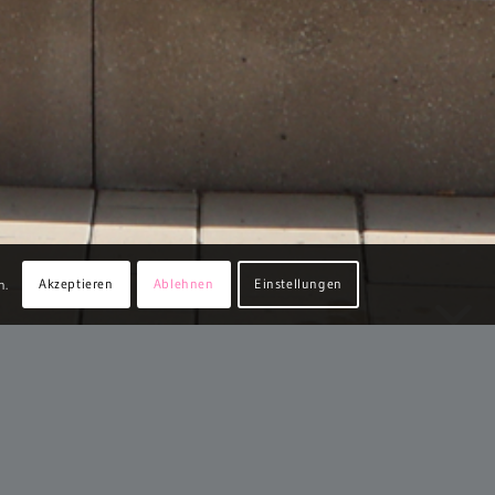
Akzeptieren
Ablehnen
Einstellungen
n.
umfasst das Bahnhofsumfeld mit dem neuen ZOB, neuer
 Anlagenpark und Anlagensee. Zentrales und
rk stärker zu öffnen, den See besser zu erschließen